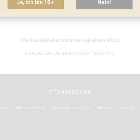
Ja, ich bin 16+
Nein!
on-Startseite
Alle Lexikon-Buchstaben auf einen Blick:
A
B
C
D
E
F
G
H
I
J
K
L
M
N
O
P
Q
R
S
T
U
V
W
X
Y
Z
Informationen
azin
Wein-Lexikon
Wein-Guide 2025
Winzer
Kontakt