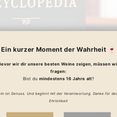
Ein kurzer Moment der Wahrheit
🍷
exikon – Buchstabe 
Bevor wir dir unsere besten Weine zeigen, müssen wi
fragen:
Bist du
mindestens 16 Jahre alt
?
le Begriffe rund um das Thema Wein, die mit dem Buchstaben
W
beginn
in ist Genuss. Und beginnt mit der Verantwortung. Danke für de
Weincharakter
Ehrlichkeit
Weinregionen