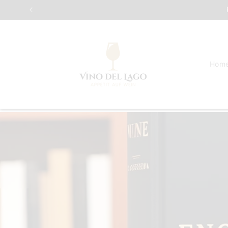
Direkt
zum
Inhalt
Hom